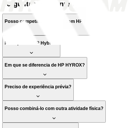
Perguntas frequentes
Força geral, força específica, corrida, resistência, transições,
potência e controlo de ritmos. Cada sessão tem um propósito
dentro da tua preparação. Não precisas de nenhum plano
Posso competir em HYROX com HP Hybrid?
adicional.
Treino concorrente 365 dias
Para quem é HP Hybrid?
Sem picos forçados nem quedas de rendimento. Progredes de
forma constante e sustentada durante todo o ano.
2 blocos de tapering incluídos
Em que se diferencia de HP HYROX?
Dois blocos independentes de 2 semanas para preparar
qualquer competição quando quiseres.
Preciso de experiência prévia?
Volume progressivo e estruturado
Volume progressivo, carga crescente e fases de descarga par
que o teu corpo responda ao treino.
Posso combiná-lo com outra atividade física?
Vídeos explicativos
Demonstrações em vídeo de cada exercício e explicação de