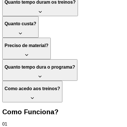
Quanto tempo duram os treinos?
cada ciclo para que entendas o porquê de cada treino.
Comunidade exclusiva
Quanto custa?
Faz parte da maior comunidade de treino híbrido. Aprende,
motiva-te e partilha o processo no nosso grupo privado no
Telegram, onde está todo o staff da Hyprogram.
Preciso de material?
Quanto tempo dura o programa?
Como acedo aos treinos?
Como Funciona?
01