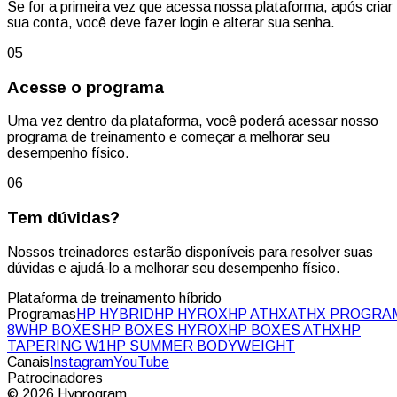
Se for a primeira vez que acessa nossa plataforma, após criar
sua conta, você deve fazer login e alterar sua senha.
05
Acesse o programa
Uma vez dentro da plataforma, você poderá acessar nosso
programa de treinamento e começar a melhorar seu
desempenho físico.
06
Tem dúvidas?
Nossos treinadores estarão disponíveis para resolver suas
dúvidas e ajudá-lo a melhorar seu desempenho físico.
Plataforma de treinamento híbrido
Programas
HP HYBRID
HP HYROX
HP ATHX
ATHX PROGRA
8W
HP BOXES
HP BOXES HYROX
HP BOXES ATHX
HP
TAPERING W1
HP SUMMER BODYWEIGHT
Canais
Instagram
YouTube
Patrocinadores
© 2026 Hyprogram