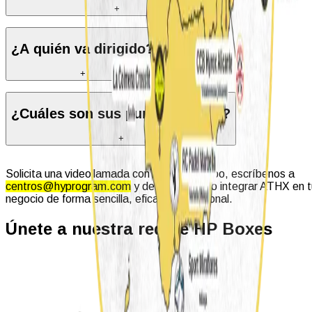
+
¿A quién va dirigido?
+
¿Cuáles son sus puntos fuertes?
+
Solicita una videollamada con nuestro equipo, escríbenos a
centros@hyprogram.com
y descubre cómo integrar ATHX en t
negocio de forma sencilla, eficaz y profesional.
Únete a nuestra red de HP Boxes