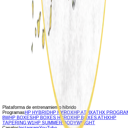
Plataforma de entrenamiento híbrido
Programas
HP HYBRID
HP HYROX
HP ATHX
ATHX PROGRA
8W
HP BOXES
HP BOXES HYROX
HP BOXES ATHX
HP
TAPERING W1
HP SUMMER BODYWEIGHT
Canales
Instagram
YouTube