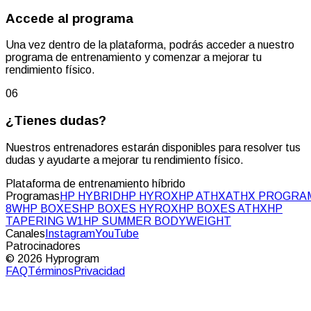
Accede al programa
Una vez dentro de la plataforma, podrás acceder a nuestro
programa de entrenamiento y comenzar a mejorar tu
rendimiento físico.
06
¿Tienes dudas?
Nuestros entrenadores estarán disponibles para resolver tus
dudas y ayudarte a mejorar tu rendimiento físico.
Plataforma de entrenamiento híbrido
Programas
HP HYBRID
HP HYROX
HP ATHX
ATHX PROGRA
8W
HP BOXES
HP BOXES HYROX
HP BOXES ATHX
HP
TAPERING W1
HP SUMMER BODYWEIGHT
Canales
Instagram
YouTube
Patrocinadores
© 2026 Hyprogram
FAQ
Términos
Privacidad