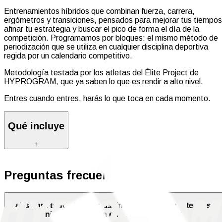
Entrenamientos híbridos que combinan fuerza, carrera,
ergómetros y transiciones, pensados para mejorar tus tiempos
afinar tu estrategia y buscar el pico de forma el día de la
competición. Programamos por bloques: el mismo método de
periodización que se utiliza en cualquier disciplina deportiva
regida por un calendario competitivo.
Metodología testada por los atletas del Élite Project de
HYPROGRAM, que ya saben lo que es rendir a alto nivel.
Entres cuando entres, harás lo que toca en cada momento.
Qué incluye
+
6–8 sesiones semanales
Preguntas frecuentes
Fuerza general, fuerza específica, carrera, resistencia,
transiciones, potencia y control de ritmos.
¿Es para todos los atletas, independientemente de su
Días y sesiones estructurados por prioridad
nivel o categoría en la que compitan?