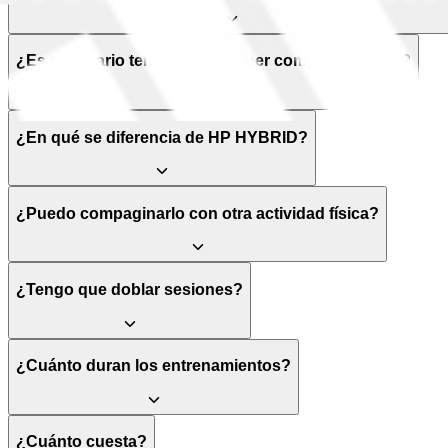
Las sesiones vienen ordenadas por estricto orden de prioridad
Trabaja con la total seguridad de que has cumplido con la
programación.
¿Es necesario tener nivel o haber competido antes?
Periodización por bloques para cada evento
Bloques limpios y estructurados en carga, volumen y tiempo
¿En qué se diferencia de HP HYBRID?
para llegar al pico de forma exacto en cada fecha del calendar
HYROX.
Vídeos explicativos
¿Puedo compaginarlo con otra actividad física?
Ejecución de cada ejercicio en vídeo y explicación de cada
mesociclo para que entiendas el porqué de cada semana.
¿Tengo que doblar sesiones?
Tips de competición
Gestión avanzada de ritmos, estrategia por estaciones y todo
lo que marca la diferencia cuando compites en serio.
¿Cuánto duran los entrenamientos?
Comunidad en Telegram
Grupo privado con todo el staff de Hyprogram. La mayor
¿Cuánto cuesta?